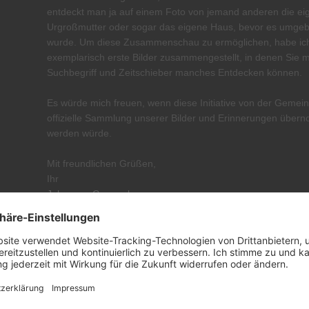
entdeckt man ja auf einem Foto von jemand anderen die ei
Urgroßmutter oder sogar das eigene Haus, bevor es umge
wurde. Um diese Zusammenschau zu ermöglichen, habe ich
exemplarisch erste Bilder zusammengestellt, in denen Sie m
Suchbegriff und Zeitschieber manches Entdecken können.
Es würde mich freuen, wenn diese Initiative von der Gemein
offizielle Sammlung unserer Bilder und Erinnerungen übe
werden würde.
Mit freundlichen Grüßen,
Ihr
Johannes Guggenberger