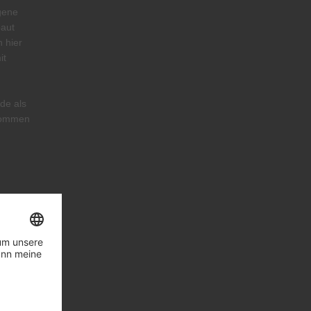
gene
baut
 hier
it
de als
rnommen