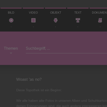
BILD
VIDEO
OBJEKT
TEXT
DOKUMEN
-
-
-
-
-
Themen
Woast 'as no?
Diese Topothek ist ein Beginn:
Wir alle haben alte Fotos in unseren Alben und Schuhkarton
denen Erinnerungen sind, die auch andere interessieren kö