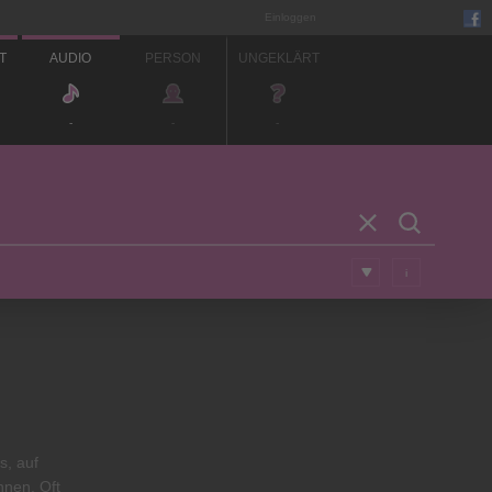
Einloggen
T
AUDIO
PERSON
UNGEKLÄRT
-
-
-
i
s, auf
nnen. Oft